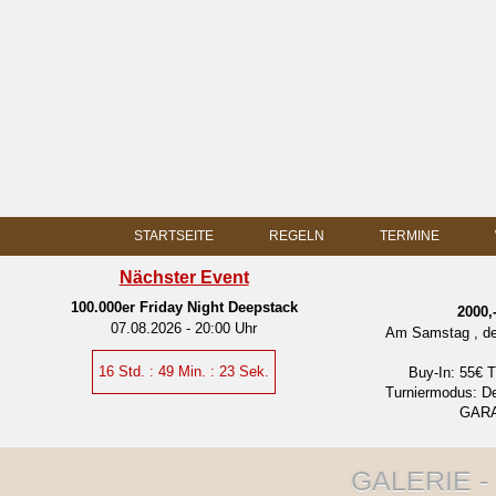
STARTSEITE
REGELN
TERMINE
Nächster Event
100.000er Friday Night Deepstack
2000
07.08.2026
-
20:00 Uhr
Am Samstag , den
16 Std. : 49 Min. : 22 Sek.
Buy-In: 55€ T
Turniermodus: De
GAR
GALERIE - 