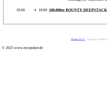
18:00
18:00
100.000er BOUNTY DEEPSTACK
JEvents v1.5.3
Copyright © 2006-2
© 2025 www.tocopoker.de