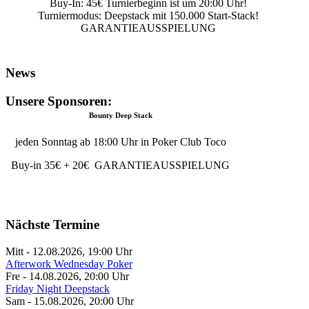
Buy-In: 45€ Turnierbeginn ist um 20:00 Uhr!
Turniermodus: Deepstack mit 150.000 Start-Stack!
GARANTIEAUSSPIELUNG
News
Unsere Sponsoren:
Bounty Deep Stack
jeden Sonntag ab 18:00 Uhr in Poker Club Toco
Buy-in 35€ + 20€ GARANTIEAUSSPIELUNG
Nächste Termine
Mitt - 12.08.2026
,
19:00
Uhr
Afterwork Wednesday Poker
Fre - 14.08.2026
,
20:00
Uhr
Friday Night Deepstack
Sam - 15.08.2026
,
20:00
Uhr