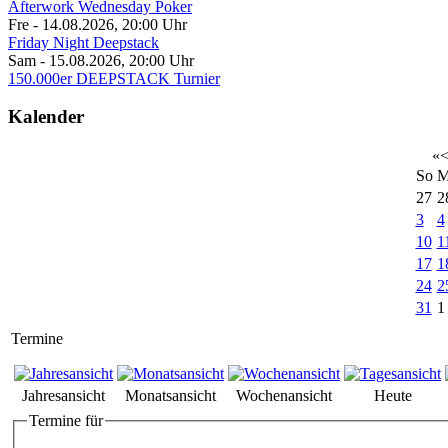
Afterwork Wednesday Poker
Fre - 14.08.2026
,
20:00
Uhr
Friday Night Deepstack
Sam - 15.08.2026
,
20:00
Uhr
150.000er DEEPSTACK Turnier
Kalender
«
So
M
27
2
3
4
10
1
17
1
24
2
31
1
Termine
Jahresansicht
Monatsansicht
Wochenansicht
Heute
Termine für