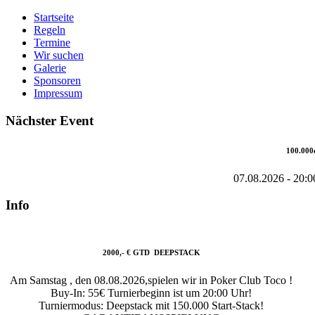
Startseite
Regeln
Termine
Wir suchen
Galerie
Sponsoren
Impressum
Nächster Event
100.000
07.08.2026
-
20:0
Info
2000,- € GTD DEEPSTACK
Am Samstag , den 08.08.2026,spielen wir in Poker Club Toco !
Buy-In: 55€ Turnierbeginn ist um 20:00 Uhr!
Turniermodus: Deepstack mit 150.000 Start-Stack!