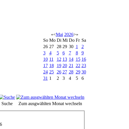
«
<
Mai
2026
>
»
So
Mo
Di
Mi
Do
Fr
Sa
26
27
28
29
30
1
2
3
4
5
6
7
8
9
10
11
12
13
14
15
16
17
18
19
20
21
22
23
24
25
26
27
28
29
30
31
1
2
3
4
5
6
Suche
Zum ausgwählten Monat wechseln
6