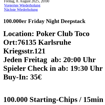
Freitag, 8. August 2025, 20:00
Vorgerige Wiederholung
Nächste Wiederholung
100.000er Friday Night Deepstack
Location: Poker Club Toco
Ort:76135 Karlsruhe
Kriegsstr.121
Jeden Freitag ab: 20:00 Uhr
Spieler Check in ab: 19:30 Uhr
Buy-In: 35€
100.000 Starting-Chips / 15min