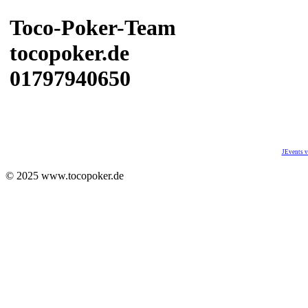
Toco-Poker-Team
tocopoker.de
01797940650
JEvents v
© 2025 www.tocopoker.de