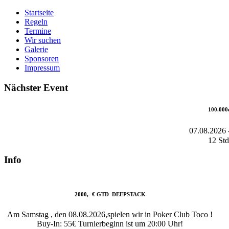
Startseite
Regeln
Termine
Wir suchen
Galerie
Sponsoren
Impressum
Nächster Event
100.000
07.08.2026
12 Std
Info
2000,- € GTD DEEPSTACK
Am Samstag , den 08.08.2026,spielen wir in Poker Club Toco !
Buy-In: 55€ Turnierbeginn ist um 20:00 Uhr!