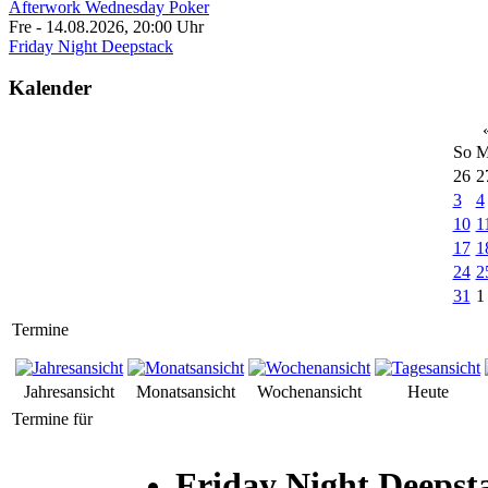
Afterwork Wednesday Poker
Fre - 14.08.2026
,
20:00
Uhr
Friday Night Deepstack
Kalender
So
M
26
2
3
4
10
1
17
1
24
2
31
1
Termine
Jahresansicht
Monatsansicht
Wochenansicht
Heute
Termine für
Friday Night Deepst