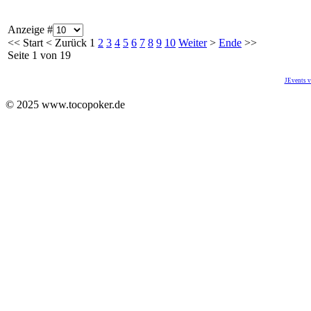
Anzeige #
<<
Start
<
Zurück
1
2
3
4
5
6
7
8
9
10
Weiter
>
Ende
>>
Seite 1 von 19
JEvents v
© 2025 www.tocopoker.de