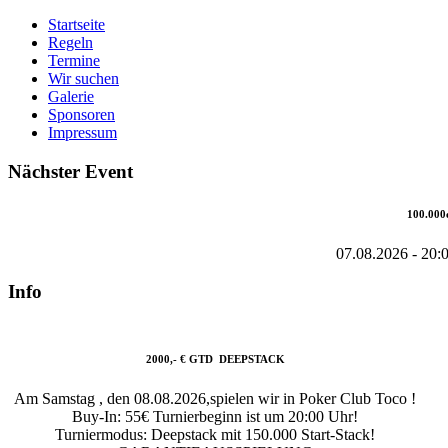
Startseite
Regeln
Termine
Wir suchen
Galerie
Sponsoren
Impressum
Nächster Event
100.000
07.08.2026
-
20:
Info
2000,- € GTD DEEPSTACK
Am Samstag , den 08.08.2026,spielen wir in Poker Club Toco !
Buy-In: 55€ Turnierbeginn ist um 20:00 Uhr!
Turniermodus: Deepstack mit 150.000 Start-Stack!