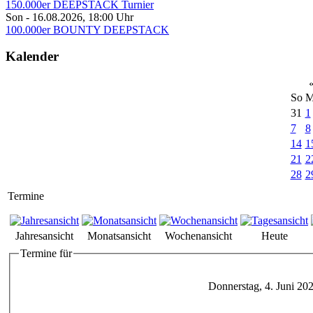
150.000er DEEPSTACK Turnier
Son - 16.08.2026
,
18:00
Uhr
100.000er BOUNTY DEEPSTACK
Kalender
So
M
31
1
7
8
14
1
21
2
28
2
Termine
Jahresansicht
Monatsansicht
Wochenansicht
Heute
Termine für
Donnerstag, 4. Juni 20