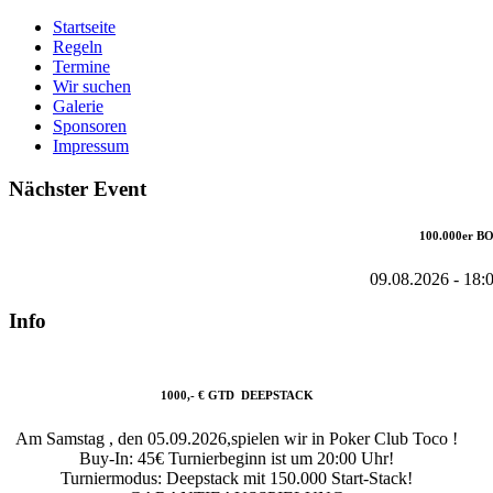
Startseite
Regeln
Termine
Wir suchen
Galerie
Sponsoren
Impressum
Nächster Event
100.000er 
09.08.2026
-
18:
Info
1000,- € GTD DEEPSTACK
Am Samstag , den 05.09.2026,spielen wir in Poker Club Toco !
Buy-In: 45€ Turnierbeginn ist um 20:00 Uhr!
Turniermodus: Deepstack mit 150.000 Start-Stack!