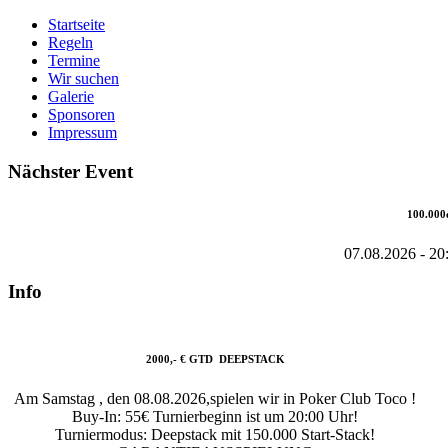
Startseite
Regeln
Termine
Wir suchen
Galerie
Sponsoren
Impressum
Nächster Event
100.000
07.08.2026
-
20
Info
2000,- € GTD DEEPSTACK
Am Samstag , den 08.08.2026,spielen wir in Poker Club Toco !
Buy-In: 55€ Turnierbeginn ist um 20:00 Uhr!
Turniermodus: Deepstack mit 150.000 Start-Stack!