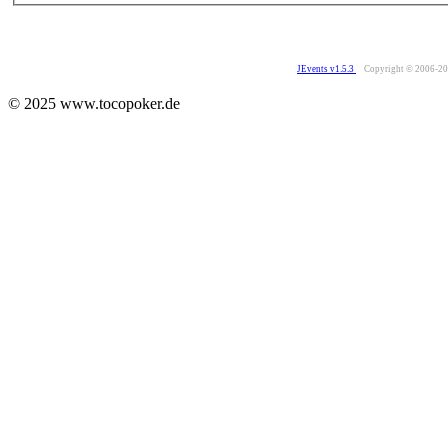
JEvents v1.5.3
Copyright © 2006-2
© 2025 www.tocopoker.de