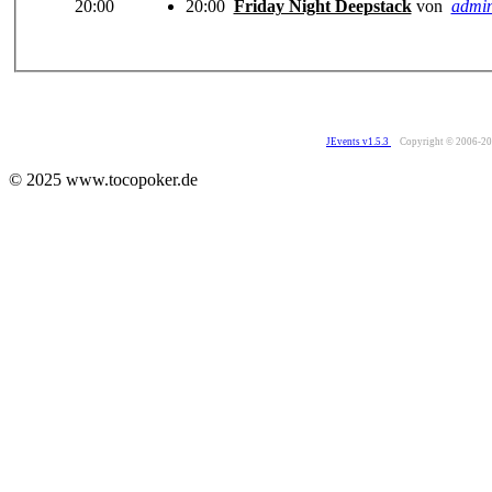
20:00
20:00
Friday Night Deepstack
von
admi
JEvents v1.5.3
Copyright © 2006-2
© 2025 www.tocopoker.de