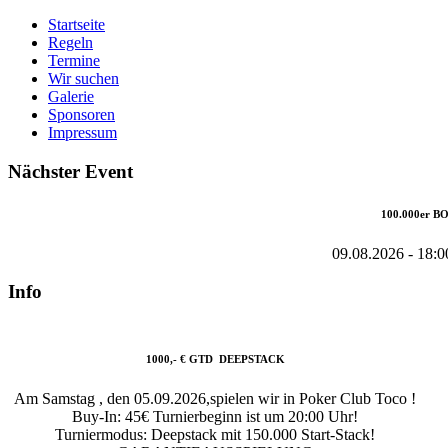
Startseite
Regeln
Termine
Wir suchen
Galerie
Sponsoren
Impressum
Nächster Event
100.000er 
09.08.2026
-
18:0
Info
1000,- € GTD DEEPSTACK
Am Samstag , den 05.09.2026,spielen wir in Poker Club Toco !
Buy-In: 45€ Turnierbeginn ist um 20:00 Uhr!
Turniermodus: Deepstack mit 150.000 Start-Stack!