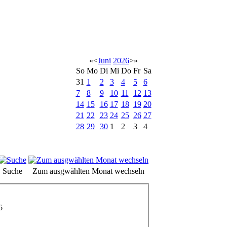
«
<
Juni
2026
>
»
So
Mo
Di
Mi
Do
Fr
Sa
31
1
2
3
4
5
6
7
8
9
10
11
12
13
14
15
16
17
18
19
20
21
22
23
24
25
26
27
28
29
30
1
2
3
4
Suche
Zum ausgwählten Monat wechseln
6